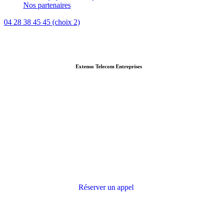
Nos partenaires
04 28 38 45 45 (choix 2)
Extenso Telecom Entreprises
Extenso Telecom Entreprises -
Solutions télécoms et réseaux
d’entreprises
Des solutions dernière génération de téléphonie sur IP et
centrex, fibre optique et haut débit, interconnexion de
sites, téléphonie mobile...
Réserver un appel