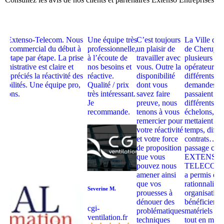
uipe Extenso-Telecom. Nous
Une équipe très
C’est toujours
La Ville de 
eur commercial du début à
professionnelle,
un plaisir de
de Cheruy a
vi étape par étape. La prise
à l’écoute de
travailler avec
plusieurs
inistrative est claire et
nos besoins et
vous. Outre la
opérateurs s
appréciés la réactivité des
réactive.
disponibilité
différents sit
onibilités. Une équipe pro,
Qualité / prix
dont vous
demandes 
ndons.
très intéressant.
savez faire
passaient pa
Je
preuve, nous
différents
recommande.
tenons à vous
échelons,
remercier pour
mettaient du
votre réactivité
temps, diffé
et votre force
contrats…le
de proposition
passage che
que vous
EXTENSO
pouvez nous
TELECOM 
amener ainsi
a permis de
que vos
rationnaliser
Severine M.
prouesses à
organisation
dénouer des
bénéficier d
cgi-
problématiques
matériels ne
ventilation.fr
techniques
tout en maîtr