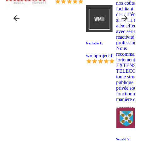
nos coûts et
facilitant le 
des différent
sites. La tra
a été effectu
avec sérieux
réactivité et
professionna
Nathalie E.
Nous
recommand
wmhproject.fr
fortement
EXTENSO
TELECOM 
toute structu
publique ou
privée souha
fonctionner 
manière opt
Senaïd V.